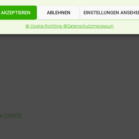
nnen Sie den Klausuren-,
AKZEPTIEREN
ABLEHNEN
EINSTELLUNGEN ANSEHE
🍪 Cookie-Richtlinie 🍪
Datenschutz
Impressum
en (OAVO)