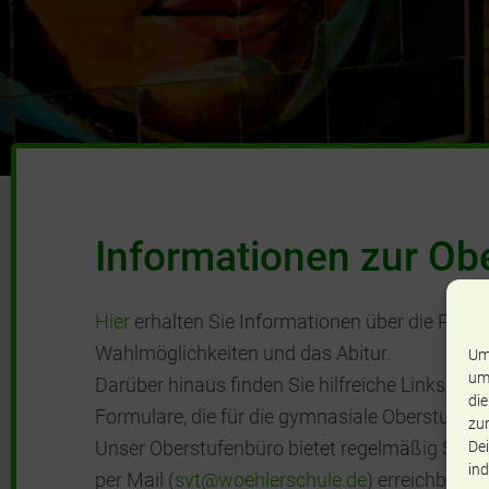
Informationen zur Ob
Hier
erhalten Sie Informationen über die Phase
Wahlmöglichkeiten und das Abitur.
Um
um
Darüber hinaus finden Sie hilfreiche Links, In
die
Formulare, die für die gymnasiale Oberstufe in
zur
Unser Oberstufenbüro bietet regelmäßig Sprec
Dei
ind
per Mail (
svt@woehlerschule.de
) erreichbar.