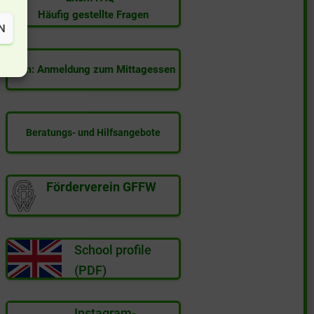
Häufig gestellte Fragen
N
Film: Anmeldung zum Mittagessen
Beratungs- und Hilfsangebote
Förderverein GFFW
School profile
(PDF)
Instagram-