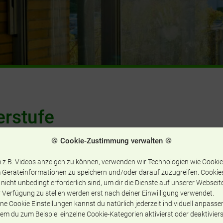
erstufe
🍪 Cookie-Zustimmung verwalten 🍪
n der Oberstufe, die
 z.B. Videos anzeigen zu können, verwenden wir Technologien wie Cookie
 Geräteinformationen zu speichern und/oder darauf zuzugreifen. Cookie
formationsblätter und
 nicht unbedingt erforderlich sind, um dir die Dienste auf unserer Webseit
teressant sind.
 Verfügung zu stellen werden erst nach deiner Einwilligung verwendet.
hstunden und ist jederzeit
ne Cookie Einstellungen kannst du natürlich jederzeit individuell anpasse
em du zum Beispiel einzelne Cookie-Kategorien aktivierst oder deaktiviers