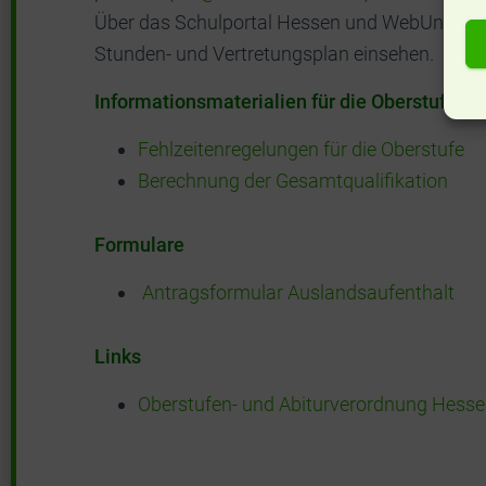
Über das Schulportal Hessen und WebUntis kö
Stunden- und Vertretungsplan einsehen.
Informationsmaterialien für die Oberstufe
Fehlzeitenregelungen für die Oberstufe
Berechnung der Gesamtqualifikation
Formulare
Antragsformular Auslandsaufenthalt
Links
Oberstufen- und Abiturverordnung Hess