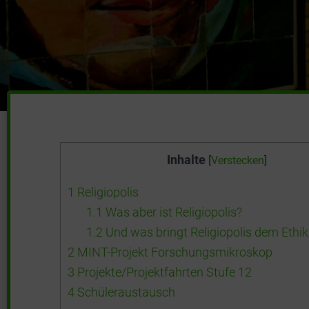
Inhalte
[
Verstecken
]
1
Religiopolis
1.1
Was aber ist Religiopolis?
1.2
Und was bringt Religiopolis dem Ethik
2
MINT-Projekt Forschungsmikroskop
3
Projekte/Projektfahrten Stufe 12
4
Schüleraustausch