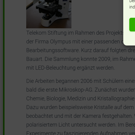
Dei
ind
Telekom Stiftung im Rahmen des Projekts “Sch
der Firma Olympus mit einer passenden digita
Bearbeitungssoftware. Kurz darauf folgten dre
Bauart. Die Sammlung konnte 2009, im Rahmen 
mit LED-Beleuchtung ergänzt werden.
Die Arbeiten begannen 2006 mit Schülern eine
bald die erste Mikroskop-AG. Zunächst wurden
Chemie, Biologie, Medizin und Kristallographie
Dazu wurden beispielsweise Kristalle auf de
beobachtet und mit der Kamera festgehalten. 
polarisiertem Licht untersucht werden. Im Ber
Experimente zu faszinierenden Aufnahmen ve