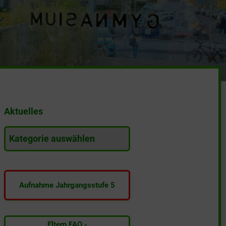
Aktuelles
A
k
t
u
e
Aufnahme Jahrgangsstufe 5
l
l
e
s
Eltern FAQ -