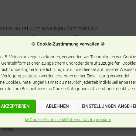
chüler sofort zum jeweiligen Sammelplatz.
ordnet ist, entnimmt man den Plänen an
🍪 Cookie-Zustimmung verwalten 🍪
am Sammelplatz angelangt, so prüft die
es dem Sicherheitsbeauftragten, der unter
 z.B. Videos anzeigen zu können, verwenden wir Technologien wie Cookie
. Es finden regelmäßig (für das Kollegium)
 Geräteinformationen zu speichern und/oder darauf zuzugreifen. Cookie
 nicht unbedingt erforderlich sind, um dir die Dienste auf unserer Webseit
e statt, die stets so zu behandeln sind
 Verfügung zu stellen werden erst nach deiner Einwilligung verwendet.
ne Cookie Einstellungen kannst du natürlich jederzeit individuell anpasse
em du zum Beispiel einzelne Cookie-Kategorien aktivierst oder deaktiviers
AKZEPTIEREN
ABLEHNEN
EINSTELLUNGEN ANSEHE
 einen von Schülersanitätern getragenen
🍪 Cookie-Richtlinie 🍪
Datenschutz
Impressum
leistet. Die Arbeit dieses Dienstes ist unter
ieben.