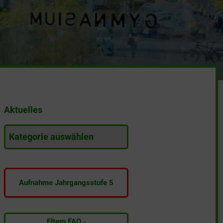
Aktuelles
A
k
t
u
e
Aufnahme Jahrgangsstufe 5
l
l
e
s
Eltern FAQ -