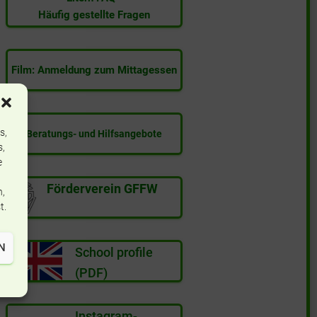
Häufig gestellte Fragen
Film: Anmeldung zum Mittagessen
s,
Beratungs- und Hilfsangebote
s,
e
Förderverein GFFW
n,
t.
N
School profile
(PDF)
Instagram-