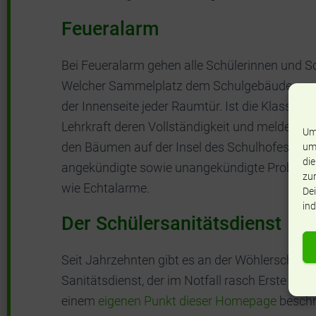
Feueralarm
Bei Feueralarm gehen alle Schülerinnen und S
Welcher Sammelplatz dem Schulgebäude zuge
der Innenseite jeder Raumtür. Ist die Klasse 
Lehrkraft deren Vollständigkeit und meldet di
Um
den Bäumen auf der Insel des Schulhofes steht
um
die
angekündigte sowie unangekündigte Probealarm
zur
wie Echtalarme.
Dei
ind
Der Schülersanitätsdienst
Seit Jahrzehnten gibt es an der Wöhlerschule
Sanitätsdienst, der im Notfall rasch Erste Hilfe 
einem
eigenen Punkt dieser Homepage
beschr