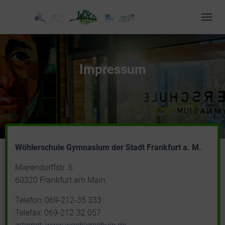
T
O
G
G
L
Impressum
E
N
A
V
I
G
A
T
Wöhlerschule Gymnasium der Stadt Frankfurt a. M.
I
O
Mierendorffstr. 6
N
60320 Frankfurt am Main
Telefon: 069-212-35 333
Telefax: 069-212-32 057