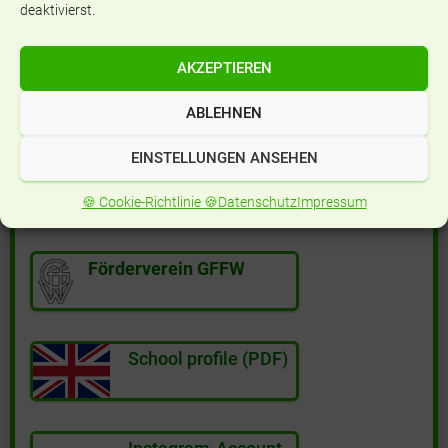
deaktivierst.
Häufig gestellte Fragen
AKZEPTIEREN
Film: Anmeldung zum Mittagessen
ABLEHNEN
EINSTELLUNGEN ANSEHEN
Beratungs- und Hilfsangebote
🍪 Cookie-Richtlinie 🍪
Datenschutz
Impressum
Förderverein GFFW
School profile (PDF)