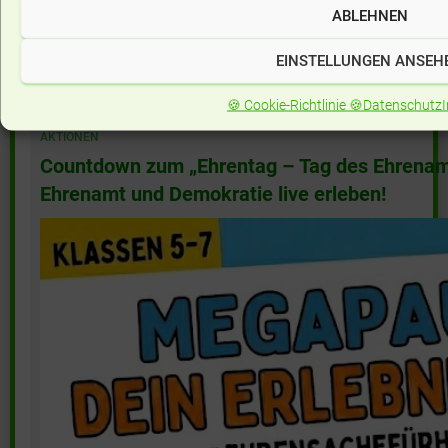
ABLEHNEN
(mehr …)
EINSTELLUNGEN ANSEH
🍪 Cookie-Richtlinie 🍪
Datenschutz
AKTIONEN
Countdown zum „Ehrentag – Tag des Ehrenamt
Ehrenamt und Demokratie live erleben!
(mehr …)