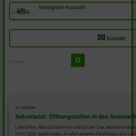
Instagram-Account
✉
Kontakt
S
Suchen …
u
c
h
e
n
n
a
ALLGEMEIN
c
Sekretariat: Öffnungszeiten in den Sommerf
h
:
Liebe Eltern, liebe Schülerinnen und Schüler. Das Sekretariat is
24.07.2026 geschlossen. An allen anderen Ferientagen sind wir 