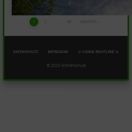
Beitragsnavigation
1
2
…
40
NÄCHSTE
(mehr …)
DATENSCHUTZ
IMPRESSUM
🍪 COOKIE-RICHTLINIE 🍪
© 2025 Wöhlerschule