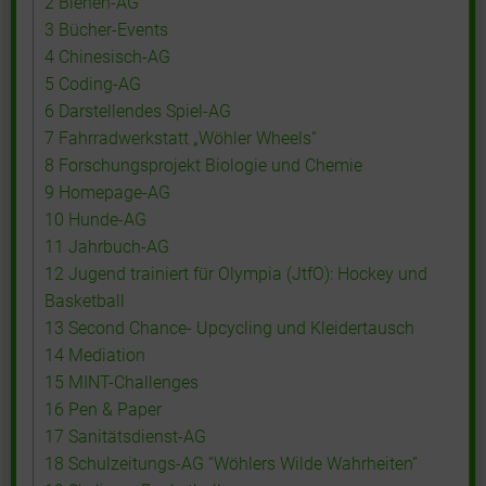
2
Bienen-AG
3
Bücher-Events
4
Chinesisch-AG
5
Coding-AG
6
Darstellendes Spiel-AG
7
Fahrradwerkstatt „Wöhler Wheels“
8
Forschungsprojekt Biologie und Chemie
9
Homepage-AG
10
Hunde-AG
11
Jahrbuch-AG
12
Jugend trainiert für Olympia (JtfO): Hockey und
Basketball
13
Second Chance- Upcycling und Kleidertausch
14
Mediation
15
MINT-Challenges
16
Pen & Paper
17
Sanitätsdienst-AG
18
Schulzeitungs-AG “Wöhlers Wilde Wahrheiten”