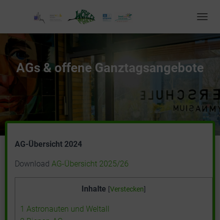
T
O
G
G
L
AGs & offene Ganztagsangebote
E
N
A
V
I
G
A
T
AG-Übersicht 2024
I
O
Download
AG-Übersicht 2025/26
N
Inhalte
[
Verstecken
]
1
Astronauten und Weltall