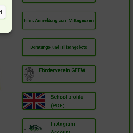
e
N
Film: Anmeldung zum Mittagessen
Beratungs- und Hilfsangebote
Förderverein GFFW
School profile
(PDF)
Instagram-
Account