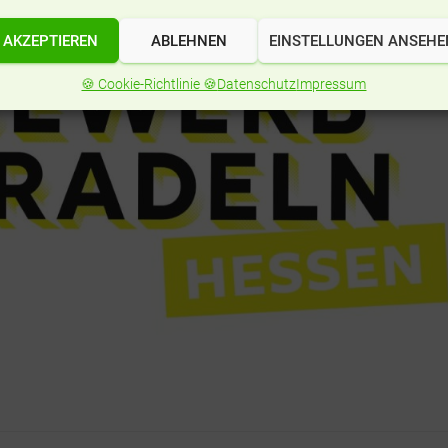
ulradeln im nächsten Jahr und hoffen auf eine noch reger
AKZEPTIEREN
ABLEHNEN
EINSTELLUNGEN ANSEHE
🍪 Cookie-Richtlinie 🍪
Datenschutz
Impressum