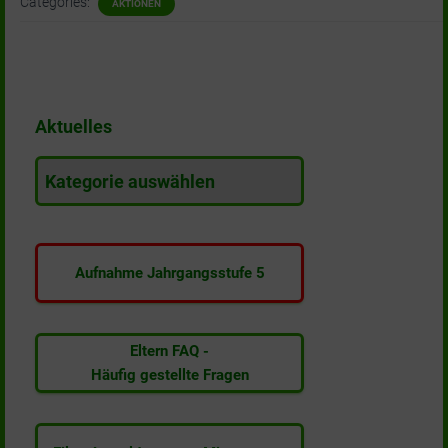
Categories:
AKTIONEN
Aktuelles
A
k
t
u
e
Aufnahme Jahrgangsstufe 5
l
l
e
s
Eltern FAQ -
Häufig gestellte Fragen