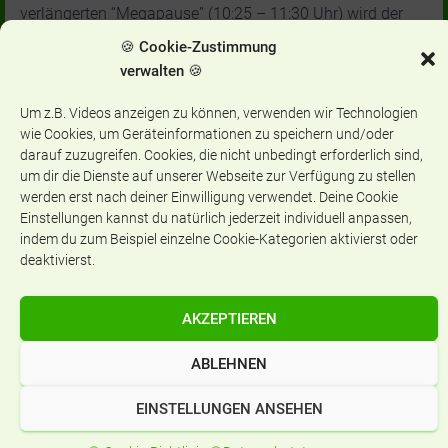
verlängerten “Megapause” (10:25 – 11:30 Uhr) wird der
Schulhof zum Erlebnisraum. Bestaunt die Einsatzfahrzeuge
🍪 Cookie-Zustimmung
der freiwilligen Feuerwehr Ginnheim und des THW, macht
verwalten 🍪
mit bei den vielfältigen Aktionen, sprecht mit Polizistinnen
oder übt die Reanimation mit den Schulsanis. Besucht auch
Um z.B. Videos anzeigen zu können, verwenden wir Technologien
wie Cookies, um Geräteinformationen zu speichern und/oder
den Stand der SV und trefft die engagierten Eltern und
darauf zuzugreifen. Cookies, die nicht unbedingt erforderlich sind,
Großeltern vor und in unserer Bibliothek zum gemeinsamen
um dir die Dienste auf unserer Webseite zur Verfügung zu stellen
Basteln mit Büchern.
werden erst nach deiner Einwilligung verwendet. Deine Cookie
Einstellungen kannst du natürlich jederzeit individuell anpassen,
Exklusiv für Mittel- und Oberstufe: Die Info- und Karriere-
indem du zum Beispiel einzelne Cookie-Kategorien aktivierst oder
Meile vor dem Haupteingang: Polizei und THW informieren
deaktivierst.
über FSJ, Ausbildung und Karrieremöglichkeiten.
Workshops & Aula-Dialog 4-7. Std :
AKZEPTIEREN
Für die Klassen 8-10: Bewerbt euch mit eurer Klasse für
ABLEHNEN
Plätze für „Cops im Dialog“ mit der Polizei bis Mittwoch
über eure KL.
EINSTELLUNGEN ANSEHEN
Oberstufe: Auch für die Fach-Workshops von Feuerwehr
“Ehrenamt von Einsatzdienst bis Katastrophenschutz” und