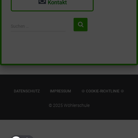
✉
Kontakt
S
Suchen …
u
c
h
e
n
n
a
c
h
:
DATENSCHUTZ
IMPRESSUM
🍪 COOKIE-RICHTLINIE 🍪
© 2025 Wöhlerschule