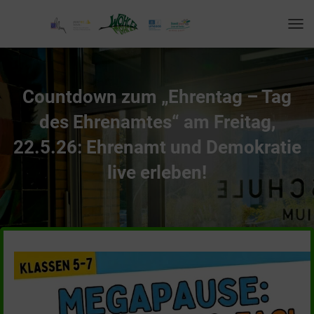
T
O
G
G
L
Countdown zum „Ehrentag – Tag
E
N
des Ehrenamtes“ am Freitag,
A
V
22.5.26: Ehrenamt und Demokratie
I
live erleben!
G
A
T
I
O
N