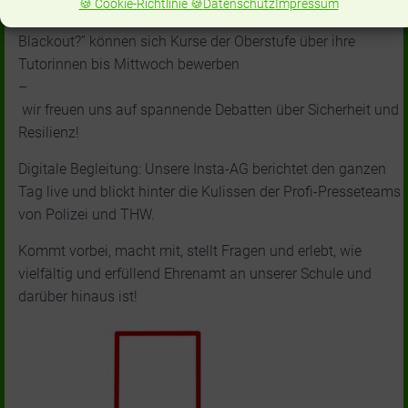
🍪 Cookie-Richtlinie 🍪
Datenschutz
Impressum
des THW “Ready or not- Wie verhalte ich mich bei einem
Blackout?” können sich Kurse der Oberstufe über ihre
Tutorinnen bis Mittwoch bewerben
–
wir freuen uns auf spannende Debatten über Sicherheit und
Resilienz!
Digitale Begleitung: Unsere Insta-AG berichtet den ganzen
Tag live und blickt hinter die Kulissen der Profi-Presseteams
von Polizei und THW.
Kommt vorbei, macht mit, stellt Fragen und erlebt, wie
vielfältig und erfüllend Ehrenamt an unserer Schule und
darüber hinaus ist!