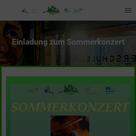
T
O
G
G
L
Einladung zum Sommerkonzert
E
N
A
V
I
G
A
T
I
O
N