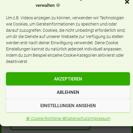
verwalten 🍪
Um z.B. Videos anzeigen zu können, verwenden wir Technologien
Aktuelles
wie Cookies, um Geräteinformationen zu speichern und/oder
darauf zuzugreifen. Cookies, die nicht unbedingt erforderlich sind,
A
um dir die Dienste auf unserer Webseite zur Verfügung zu stellen
k
werden erst nach deiner Einwilligung verwendet. Deine Cookie
Einstellungen kannst du natürlich jederzeit individuell anpassen,
t
indem du zum Beispiel einzelne Cookie-Kategorien aktivierst oder
u
deaktivierst.
e
Aufnahme Jahrgangsstufe 5
l
l
AKZEPTIEREN
e
s
Eltern FAQ -
ABLEHNEN
Häufig gestellte Fragen
EINSTELLUNGEN ANSEHEN
🍪 Cookie-Richtlinie 🍪
Datenschutz
Impressum
Film: Anmeldung zum Mittagessen