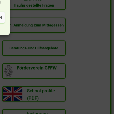
t.
Häufig gestellte Fragen
N
Film: Anmeldung zum Mittagessen
Beratungs- und Hilfsangebote
Förderverein GFFW
School profile
(PDF)
Instagram-