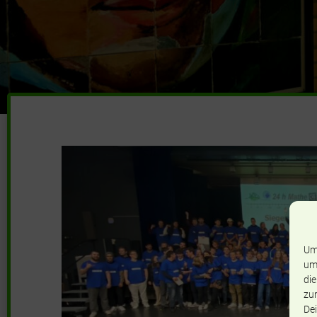
Um
um
die
zur
Dei