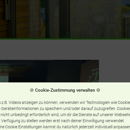
🍪 Cookie-Zustimmung verwalten 🍪
 z.B. Videos anzeigen zu können, verwenden wir Technologien wie Cookie
 Geräteinformationen zu speichern und/oder darauf zuzugreifen. Cookie
 nicht unbedingt erforderlich sind, um dir die Dienste auf unserer Webseit
 Verfügung zu stellen werden erst nach deiner Einwilligung verwendet.
ne Cookie Einstellungen kannst du natürlich jederzeit individuell anpasse