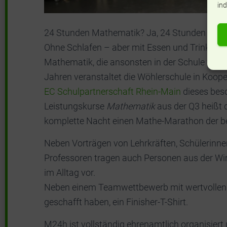
ind
24 Stunden Mathematik? Ja, 24 Stunden Math
Ohne Schlafen – aber mit Essen und Trinken!
Mathematik, die ansonsten in der Schule viel 
Jahren veranstaltet die Wöhlerschule in Koo
EC Schulpartnerschaft Rhein-Main
dieses beso
Leistungskurse
Mathematik
aus der Q3 heißt 
komplette Nacht einen Mathe-Marathon der be
Neben Vorträgen von Lehrkräften, Schülerinn
Professoren tragen auch Personen aus der Wir
im Alltag vor.
Neben einem Teamwettbewerb mit wertvollen Sac
geschafft haben, ein Finisher-T-Shirt.
M24h ist vollständig ehrenamtlich organisiert 