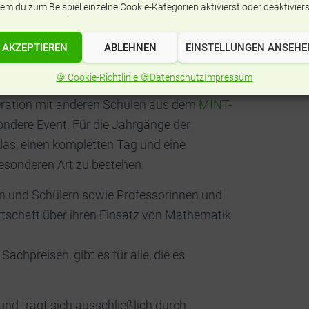
em du zum Beispiel einzelne Cookie-Kategorien aktivierst oder deaktiviers
ematik! Am Stück! Ohne etwas anderes!
AKZEPTIEREN
ABLEHNEN
EINSTELLUNGEN ANSEHE
 24 Mal verschiedenste spannende
🍪 Cookie-Richtlinie 🍪
Datenschutz
Impressum
zu kurz kommt! Bereits seit über zehn
peration mit anderen Schulen aus dem
MINT-
ndere Event. Für die Jahrgänge der
das, einen kompletten Tag und eine
sonderen Art zu bestehen.
en und Schülern sowie Professorinnen und
tschaft über ihren Einsatz von Mathematik
hpreisen, gibt es für alle, die es
und trägt sich ausschließlich durch