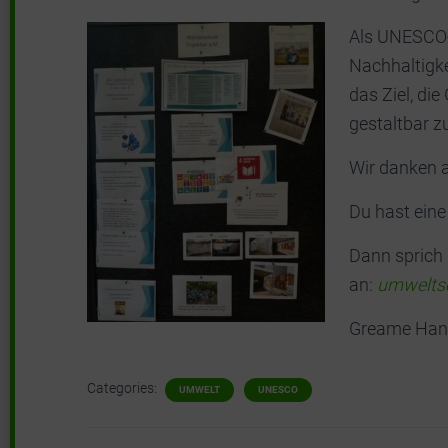
Als UNESCO-
Nachhaltigke
das Ziel, di
gestaltbar z
Wir danken a
Du hast eine
Dann sprich 
an:
umwelts
Greame Hand
Categories:
UMWELT
UNESCO