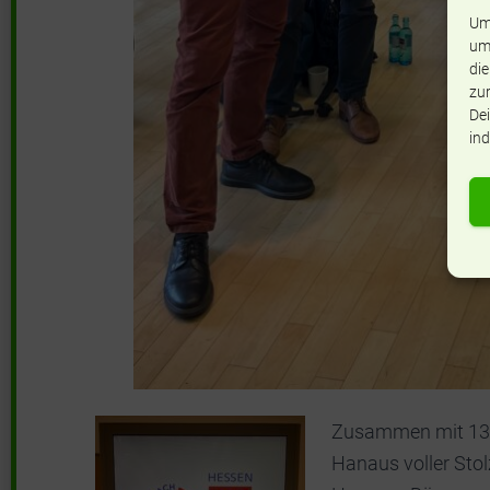
Um
um
die
zur
Dei
ind
Zusammen mit 136 
Hanaus voller Sto