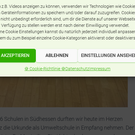
 z.B. Videos anzeigen zu können, verwenden wir Technologien wie Cookie
 Geräteinformationen zu speichern und/oder darauf zuzugreifen. Cookie
 nicht unbedingt erforderlich sind, um dir die Dienste auf unserer Webseit
 Verfügung zu stellen werden erst nach deiner Einwilligung verwendet.
ne Cookie Einstellungen kannst du natürlich jederzeit individuell anpasse
em du zum Beispiel einzelne Cookie-Kategorien aktivierst oder deaktiviers
AKZEPTIEREN
ABLEHNEN
EINSTELLUNGEN ANSEHE
🍪 Cookie-Richtlinie 🍪
Datenschutz
Impressum
Schulen in Südhessen durften wir heute im He
rzen
lz die Urkunde als Umweltschule in Empfang nehmen. Der