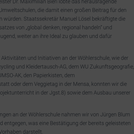
ster Dr. Maximilian Bieri lobte das herausragende
Umweltschulen, die damit einen großen Beitrag für den
n würden. Staatssekretär Manuel Lösel bekräftigte die
atzes von „global denken, regional handeln“ und
 Jugend, weiter an ihre Ideal zu glauben und dafür
Aktivitäten und Initiativen an der Wöhlerschule, wie der
cycling und Kleidertausch-AG, dem WU Zukunftsgeografie,
UMSO-AK, den Papierkisten, dem
att oder dem Veggietag in der Mensa, konnten wir die
ojektunterricht in der Jgst.8) sowie dem Ausbau unserer
ungen an der Wöhlerschule nahmen wir von Jürgen Blum
 entgegen, was eine Bestätigung der bereits geleisteten
 Vorhaben darstellt.