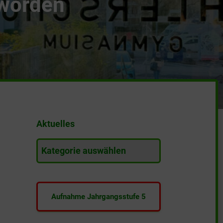
 worden
Aktuelles
A
k
t
u
e
Aufnahme Jahrgangsstufe 5
l
l
e