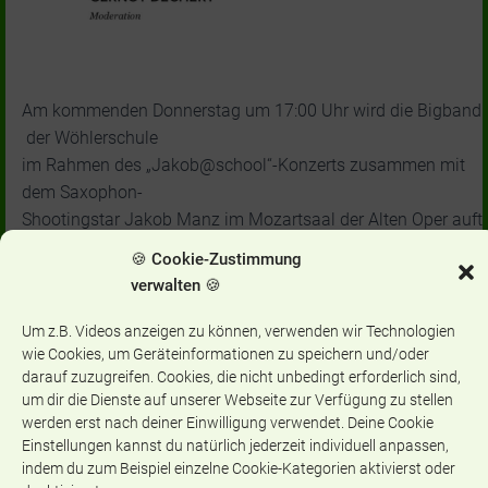
Am kommenden Donnerstag um 17:00 Uhr wird die Bigband
der Wöhlerschule
im Rahmen des „Jakob@school“-Konzerts zusammen mit
dem
Saxophon-
Shootingstar Jakob Manz im Mozartsaal der Alten Oper auft
reten.
🍪 Cookie-Zustimmung
Mit dabei ist auch das Percussionensemble des Gymnasiu
verwalten 🍪
m Nord, die
Bigband der Musikschule Frankfurt und das Frankfurter
Um z.B. Videos anzeigen zu können, verwenden wir Technologien
Schüler-Jazzensemble.
wie Cookies, um Geräteinformationen zu speichern und/oder
darauf zuzugreifen. Cookies, die nicht unbedingt erforderlich sind,
Und: Es gibt noch Tickets für 16,- €!!!
um dir die Dienste auf unserer Webseite zur Verfügung zu stellen
Bis dann in der Alten Oper!
werden erst nach deiner Einwilligung verwendet. Deine Cookie
Einstellungen kannst du natürlich jederzeit individuell anpassen,
indem du zum Beispiel einzelne Cookie-Kategorien aktivierst oder
Categories:
MUSIK