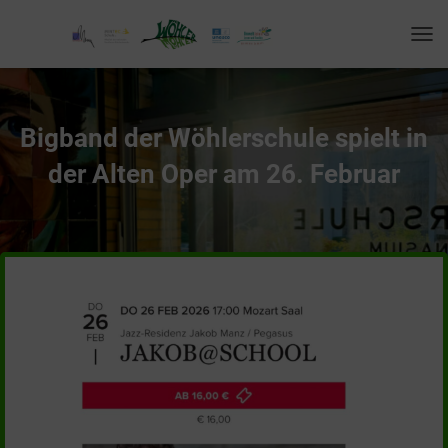
T
O
G
G
L
Bigband der Wöhlerschule spielt in
E
N
der Alten Oper am 26. Februar
A
V
I
G
A
T
I
O
N