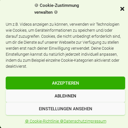
Categories:
ALLGEMEIN
🍪 Cookie-Zustimmung
verwalten 🍪
Um z.B. Videos anzeigen zu können, verwenden wir Technologien
wie Cookies, um Geräteinformationen zu speichern und/oder
darauf zuzugreifen. Cookies, die nicht unbedingt erforderlich sind,
Aktuelles
um dir die Dienste auf unserer Webseite zur Verfügung zu stellen
werden erst nach deiner Einwilligung verwendet. Deine Cookie
A
Einstellungen kannst du natürlich jederzeit individuell anpassen,
k
indem du zum Beispiel einzelne Cookie-Kategorien aktivierst oder
t
deaktivierst.
u
e
Aufnahme Jahrgangsstufe 5
l
AKZEPTIEREN
l
e
ABLEHNEN
s
Eltern FAQ -
Häufig gestellte Fragen
EINSTELLUNGEN ANSEHEN
🍪 Cookie-Richtlinie 🍪
Datenschutz
Impressum