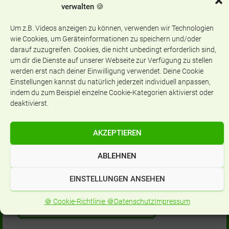
verwalten 🍪
Um z.B. Videos anzeigen zu können, verwenden wir Technologien
Aktuelles
wie Cookies, um Geräteinformationen zu speichern und/oder
darauf zuzugreifen. Cookies, die nicht unbedingt erforderlich sind,
A
um dir die Dienste auf unserer Webseite zur Verfügung zu stellen
k
werden erst nach deiner Einwilligung verwendet. Deine Cookie
t
Einstellungen kannst du natürlich jederzeit individuell anpassen,
u
indem du zum Beispiel einzelne Cookie-Kategorien aktivierst oder
e
deaktivierst.
Aufnahme Jahrgangsstufe 5
l
l
AKZEPTIEREN
e
s
Eltern FAQ -
ABLEHNEN
Häufig gestellte Fragen
EINSTELLUNGEN ANSEHEN
🍪 Cookie-Richtlinie 🍪
Datenschutz
Impressum
Film: Anmeldung zum Mittagessen