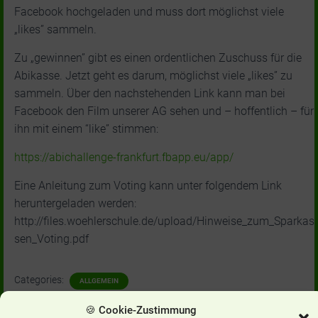
Facebook hochgeladen und muss dort möglichst viele
„likes” sammeln.
Zu „gewinnen” gibt es einen ordentlichen Zuschuss für die
Abikasse. Jetzt geht es darum, möglichst viele „likes” zu
sammeln. Über den nachstehenden Link kann man bei
Facebook den Film unserer AG sehen und – hoffentlich – für
ihn mit einem “like” stimmen:
https://abichallenge-frankfurt.fbapp.eu/app/
Eine Anleitung zum Voting kann unter folgendem Link
heruntergeladen werden:
http://files.woehlerschule.de/upload/Hinweise_zum_Sparkas
sen_Voting.pdf
Categories:
ALLGEMEIN
🍪 Cookie-Zustimmung