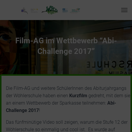
T
O
G
G
L
Film-AG im Wettbewerb “Abi-
E
N
Challenge 2017”
A
V
I
G
A
T
I
Die Film-AG und weitere SchülerInnen des Abiturjahrgangs
O
der Wöhlerschule haben einen
Kurzfilm
gedreht, mit dem sie
N
an einem Wettbewerb der Sparkasse teilnehmen:
Abi-
Challenge 2017
!
Das fünfminütige Video soll zeigen, warum die Stufe 12 der
Wöhlerschule so einmalig und cool ist. Es wurde auf