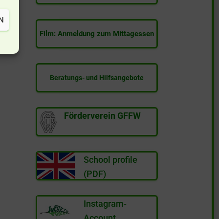
N
Film: Anmeldung zum Mittagessen
Beratungs- und Hilfsangebote
Förderverein GFFW
School profile
(PDF)
Instagram-
Account