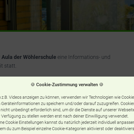
r
Aula der Wöhlerschule
eine Informations- und
 statt.
l an der Wöhlerschule und seine Veranstaltungen fanden
🍪 Cookie-Zustimmung verwalten 🍪
 z.B. Videos anzeigen zu können, verwenden wir Technologien wie Cookie
side:
www.klicksalat.de
 Geräteinformationen zu speichern und/oder darauf zuzugreifen. Cookie
 nicht unbedingt erforderlich sind, um dir die Dienste auf unserer Webseit
 Verfügung zu stellen werden erst nach deiner Einwilligung verwendet.
ne Cookie Einstellungen kannst du natürlich jederzeit individuell anpasse
em du zum Beispiel einzelne Cookie-Kategorien aktivierst oder deaktiviers