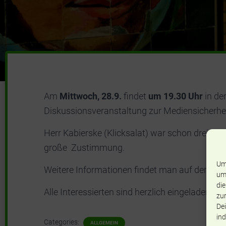
Am
Mittwoch, 28.9.
findet
um 19.30 Uhr
in de
Diskussionsveranstaltung zur Mediensicherheit
Herr Kabierske (Klicksalat) war schon dreima
große Zustimmung.
Um
Weitere Informationen findet man auf der Web
um
die
Alle Interessierten sind herzlich eingeladen.
zur
Dei
ind
Categories:
ALLGEMEIN