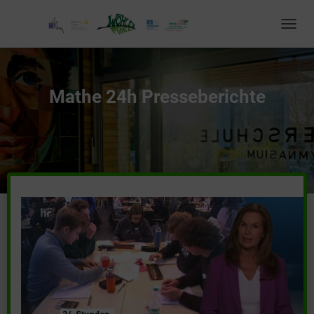
T
O
G
G
L
Mathe 24h Presseberichte
E
N
A
V
I
G
A
T
I
O
N