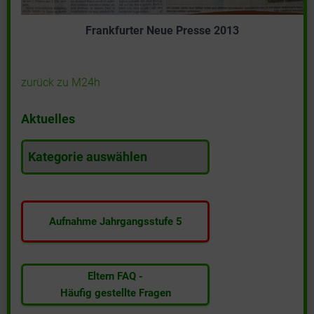
Frankfurter Neue Presse 2013
zurück zu M24h
Aktuelles
A
k
t
u
e
Aufnahme Jahrgangsstufe 5
l
l
e
s
Eltern FAQ -
Häufig gestellte Fragen