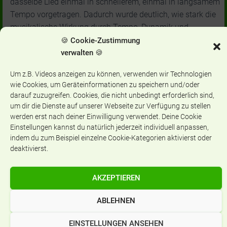
dasselbe Lied einmal in schnellerem, einmal in langsamem
Tempo vorgetragen. Dadurch wurde deutlich, wie stark die
musikalische Wirkung durch Tempo, Dynamik und
Artikulation beeinflusst werden kann. Diese
🍪 Cookie-Zustimmung
Gegenüberstellungen gaben uns nicht nur einen Einblick in
verwalten 🍪
die Tiefe des Werks, sondern zeigten auch, wie bewusst
Um z.B. Videos anzeigen zu können, verwenden wir Technologien
künstlerische Entscheidungen getroffen werden.
wie Cookies, um Geräteinformationen zu speichern und/oder
Auch die musikalischen Strukturen und Motive wurden
darauf zuzugreifen. Cookies, die nicht unbedingt erforderlich sind,
thematisiert. Wir erfuhren zum Beispiel, wie wiederkehrende
um dir die Dienste auf unserer Webseite zur Verfügung zu stellen
rhythmische Elemente und harmonische Wendungen die
werden erst nach deiner Einwilligung verwendet. Deine Cookie
Einstellungen kannst du natürlich jederzeit individuell anpassen,
psychische Verfassung des Wanderers widerspiegeln. Die
indem du zum Beispiel einzelne Cookie-Kategorien aktivierst oder
„kalte“ Harmonik im Lied „Der Leiermann“ gab eindrucksvoll
deaktivierst.
die emotionale Enge und Ausweglosigkeit wieder.
Der Workshop wurde durch ein gemeinsames Erlebnis
AKZEPTIEREN
abgerundet: Beim Kunstlied ,,Der Lindenbaum‘‘ durften wir
alle mitmachen. In diesem Moment wurde aus der
ABLEHNEN
Beschäftigung mit der Musik ein echtes emotionales
EINSTELLUNGEN ANSEHEN
Erlebnis. Es war ein starker Moment der Gemeinschaft und