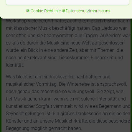
Teilhabe.
🍪 Cookie-Richtlinie 🍪
Datenschutz
Impressum
In Gesprächen mit Mitschülern wurde deutlich, wie sehr der
Workshop viele berührt hatte, auch die, die sich bisher kaum
mit klassischer Musik beschäftigt hatten. Das Liedduo war
sehr offen und sie beantworteten alle Fragen. Außerdem war
es, als ob durch die Musik eine neue Welt aufgeschlossen
wurde, ein Blick in eine andere Zeit, aber mit Themen, die
noch heute relevant sind: Liebeskummer, Einsamkeit und
Identität.
Was bleibt ist ein eindrucksvoller, nachhaltiger und
musikalischer Vormittag. Die Winterreise ist anspruchsvoll,
doch genau das macht sie so wirkungsvoll. Sie zeigt, wie
tief Musik gehen kann, wenn sie mit solcher Intensität und
künstlerischer Sorgfalt vermittelt wird, wie es Begemann und
Seyboldt gelungen ist. Ein großes Dankeschön an die beiden
Künstler und an unsere Musiklehrkräfte, die diese besondere
Begegnung möglich gemacht haben.