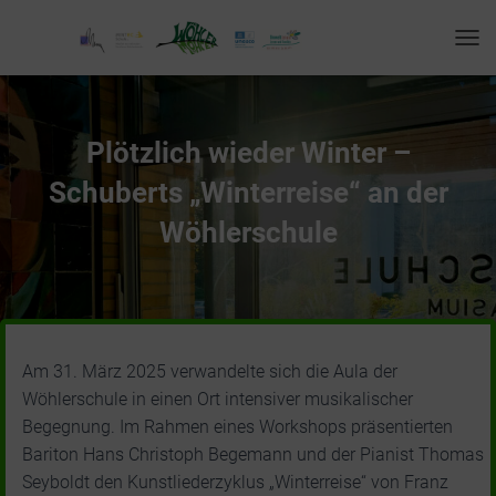
T
O
G
G
L
Plötzlich wieder Winter –
E
N
Schuberts „Winterreise“ an der
A
V
Wöhlerschule
I
G
A
T
I
O
Am 31. März 2025 verwandelte sich die Aula der
N
Wöhlerschule in einen Ort intensiver musikalischer
Begegnung. Im Rahmen eines Workshops präsentierten
Bariton Hans Christoph Begemann und der Pianist Thomas
Seyboldt den Kunstliederzyklus „Winterreise“ von Franz