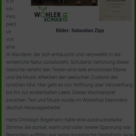
lt in
Ich-
Pers
pekti
Bilder: Sebastian Zipp
ve
von
eine
m Wanderer, der sich enttäuscht und verzweifelt in die
winterliche Natur zurückzieht. Schuberts Vertonung dieser
Gedichte verleiht den Texten eine tiefe emotionale Ebene
und die Musik reflektiert den seelischen Zustand des
lyrischen Ichs. Hier geht es von Hoffnung über Verzweiflung
bis hin zur existentiellen Leere. Dieses Wechselspiel
zwischen Text und Musik wurde im Workshop besonders
deutlich herausgearbeitet.
Hans Christoph Begemann hatte eine ausdrucksstarke
Stimme, die dunkel, warm und voller innerer Spannung war.
Besonders auffällig war seine dynamische Gestaltung: laute