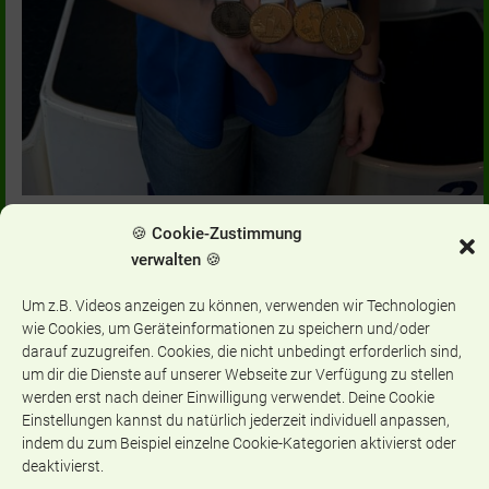
🍪 Cookie-Zustimmung
Großartiger Erfolg unserer Schülerin Felicitas Walter: Feli erreichte
am vergangenen Wochenende bei den “Deutschen
verwalten 🍪
Kurzbahnmeisterschaften” in Nürnberg den 1. Platz über 200m
Rücken, den 3. Platz über 100 m Brust und den 1. Patz über 50 m
Um z.B. Videos anzeigen zu können, verwenden wir Technologien
wie Cookies, um Geräteinformationen zu speichern und/oder
sowie über 200 m Brust. Damit ist Feli nunmehr dreifache Deutsche
darauf zuzugreifen. Cookies, die nicht unbedingt erforderlich sind,
Kurzbahnmeisterin in der D-Jugend.
um dir die Dienste auf unserer Webseite zur Verfügung zu stellen
Wir gratulieren Feli ganz herzlich!
werden erst nach deiner Einwilligung verwendet. Deine Cookie
Einstellungen kannst du natürlich jederzeit individuell anpassen,
Categories:
INKLUSION
indem du zum Beispiel einzelne Cookie-Kategorien aktivierst oder
deaktivierst.