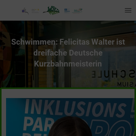
T
O
G
G
L
Schwimmen: Felicitas Walter ist
E
N
dreifache Deutsche
A
V
Kurzbahnmeisterin
I
G
A
T
I
O
N