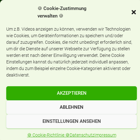
Categories:
ALLGEMEIN
🍪 Cookie-Zustimmung
verwalten 🍪
Um z.B. Videos anzeigen zu können, verwenden wir Technologien
wie Cookies, um Geräteinformationen zu speichern und/oder
darauf zuzugreifen. Cookies, die nicht unbedingt erforderlich sind,
Aktuelles
um dir die Dienste auf unserer Webseite zur Verfügung zu stellen
werden erst nach deiner Einwilligung verwendet. Deine Cookie
A
Einstellungen kannst du natürlich jederzeit individuell anpassen,
k
indem du zum Beispiel einzelne Cookie-Kategorien aktivierst oder
t
deaktivierst.
u
e
Aufnahme Jahrgangsstufe 5
l
AKZEPTIEREN
l
e
ABLEHNEN
s
Eltern FAQ -
EINSTELLUNGEN ANSEHEN
Häufig gestellte Fragen
🍪 Cookie-Richtlinie 🍪
Datenschutz
Impressum