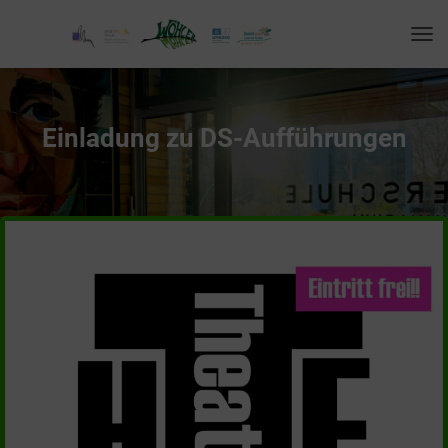
T
O
G
G
L
Einladung zu DS-Aufführungen
E
N
A
V
I
G
A
T
I
O
N