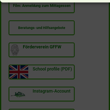
Film: Anmeldung zum Mittagessen
Beratungs- und Hilfsangebote
Förderverein GFFW
School profile (PDF)
Instagram-Account