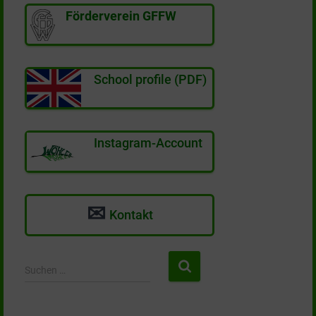
Förderverein GFFW
School profile (PDF)
Instagram-Account
✉
Kontakt
S
Suchen …
u
c
h