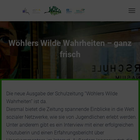
T
O
G
G
L
Wöhlers Wilde Wahrheiten – ganz
E
N
frisch
A
V
I
G
A
T
I
Die neue Ausgabe der Schulzeitung “Wöhlers Wilde
O
Wahrheiten” ist da.
N
Diesmal bietet die Zeitung spannende Einblicke in die Welt
sozialer Netzwerke, wie sie von Jugendlichen erlebt werden.
Unter anderem gibt es ein Interview mit einer erfolgreichen
Youtuberin und einen Erfahrungsbericht über