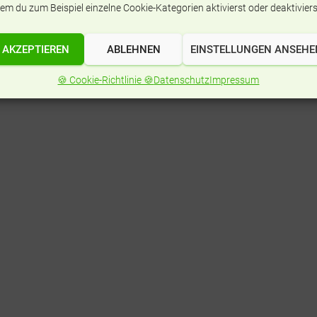
Allgemeinen Zeitung verweisen wir für weitere
em du zum Beispiel einzelne Cookie-Kategorien aktivierst oder deaktiviers
ert um Rosa von Praunheim
“
AKZEPTIEREN
ABLEHNEN
EINSTELLUNGEN ANSEHE
🍪 Cookie-Richtlinie 🍪
Datenschutz
Impressum