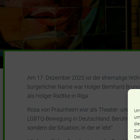
Am 17. Dezember 2025 ist der ehemalige Wöhl
bürgerlicher Name war Holger Bernhard Brun
als Holger Radtke in Riga.
Rosa von Praunheim war als Theater- und Filmr
Um
um
LGBTQ-Bewegung in Deutschland. Berühmt wurd
die
sondern die Situation, in der er lebt“.
zur
Dei