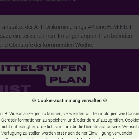
ranstaltet der Anti-Diskriminierungs-AK eine FEMINIST
 dazu ein, teilzunehmen. Im angehängten Plan befinden
ufe und Oberstufe der kommenden Woche.
🍪 Cookie-Zustimmung verwalten 🍪
 z.B. Videos anzeigen zu können, verwenden wir Technologien wie Cookie
 Geräteinformationen zu speichern und/oder darauf zuzugreifen. Cookie
 nicht unbedingt erforderlich sind, um dir die Dienste auf unserer Webseit
 Verfügung zu stellen werden erst nach deiner Einwilligung verwendet.