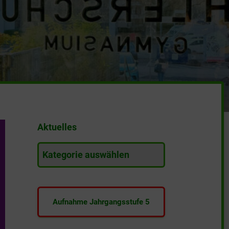
Aktuelles
A
k
t
u
e
Aufnahme Jahrgangsstufe 5
l
l
e