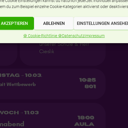
ne Cookie Einstellungen kannst du natürlich jederzeit individuell anpasse
em du zum Beispiel einzelne Cookie-Kategorien aktivierst oder deaktiviers
AKZEPTIEREN
ABLEHNEN
EINSTELLUNGEN ANSEHE
🍪 Cookie-Richtlinie 🍪
Datenschutz
Impressum