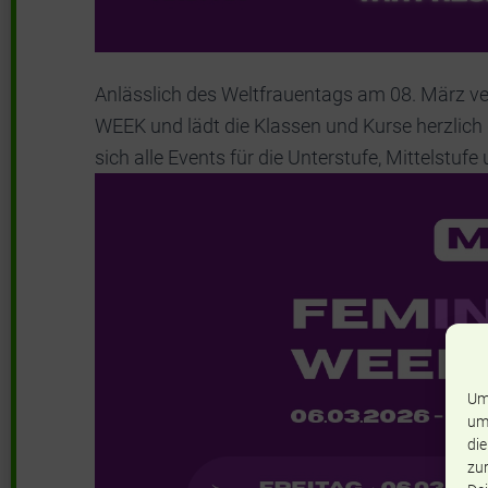
Anlässlich des Weltfrauentags am 08. März ve
WEEK und lädt die Klassen und Kurse herzlich
sich alle Events für die Unterstufe, Mittelst
Um
um
die
zur