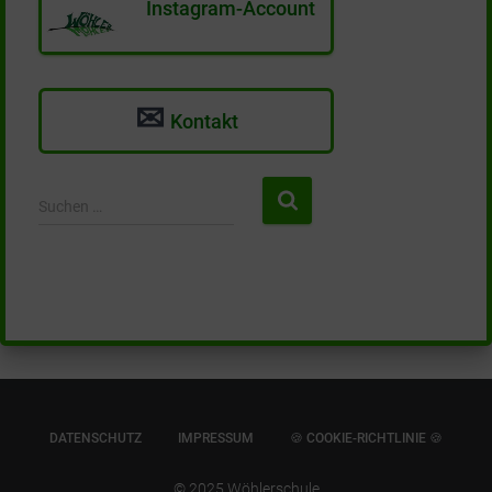
Instagram-Account
✉
Kontakt
S
Suchen …
u
c
h
e
n
n
a
c
h
:
DATENSCHUTZ
IMPRESSUM
🍪 COOKIE-RICHTLINIE 🍪
© 2025 Wöhlerschule