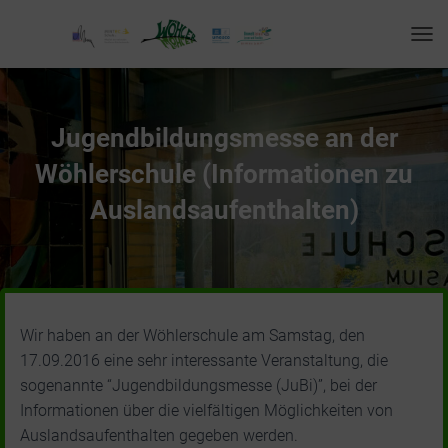
T
O
G
G
L
Jugendbildungsmesse an der
E
N
Wöhlerschule (Informationen zu
A
V
Auslandsaufenthalten)
I
G
A
T
I
O
Wir haben an der Wöhlerschule am Samstag, den
N
17.09.2016 eine sehr interessante Veranstaltung, die
sogenannte “Jugendbildungsmesse (JuBi)”, bei der
Informationen über die vielfältigen Möglichkeiten von
Auslandsaufenthalten gegeben werden.