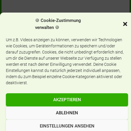
Schreibe einen Kommentar
🍪 Cookie-Zustimmung
verwalten 🍪
You must be
logged in
to post a comment.
Um z.B. Videos anzeigen zu können, verwenden wir Technologien
wie Cookies, um Geräteinformationen zu speichern und/oder
darauf zuzugreifen. Cookies, die nicht unbedingt erforderlich sind,
um dir die Dienste auf unserer Webseite zur Verfügung zu stellen
werden erst nach deiner Einwilligung verwendet. Deine Cookie
Aktuelles
Einstellungen kannst du natürlich jederzeit individuell anpassen,
indem du zum Beispiel einzelne Cookie-Kategorien aktivierst oder
A
deaktivierst.
k
t
u
AKZEPTIEREN
e
Aufnahme Jahrgangsstufe 5
l
ABLEHNEN
l
e
EINSTELLUNGEN ANSEHEN
s