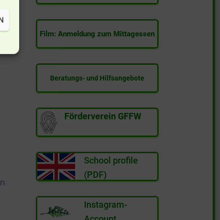
N
Film: Anmeldung zum Mittagessen
Beratungs- und Hilfsangebote
Förderverein GFFW
School profile
(PDF)
en
Instagram-
Account