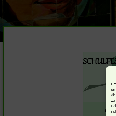
Um
um
die
zur
Dei
ind