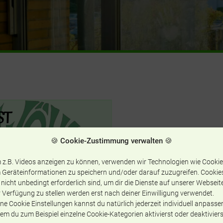
🍪 Cookie-Zustimmung verwalten 🍪
 z.B. Videos anzeigen zu können, verwenden wir Technologien wie Cookie
 Geräteinformationen zu speichern und/oder darauf zuzugreifen. Cookie
 nicht unbedingt erforderlich sind, um dir die Dienste auf unserer Webseit
 Verfügung zu stellen werden erst nach deiner Einwilligung verwendet.
ne Cookie Einstellungen kannst du natürlich jederzeit individuell anpasse
em du zum Beispiel einzelne Cookie-Kategorien aktivierst oder deaktiviers