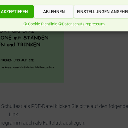
AKZEPTIEREN
ABLEHNEN
EINSTELLUNGEN ANSEHE
🍪 Cookie-Richtlinie 🍪
Datenschutz
Impressum
ulfest als PDF-Datei klicken Sie bitte auf den folgend
Link.
Programm auch als Faltblatt ausliegen.