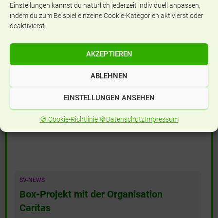
Einstellungen kannst du natürlich jederzeit individuell anpassen,
indem du zum Beispiel einzelne Cookie-Kategorien aktivierst oder
deaktivierst.
Instagram-Account
AKZEPTIEREN
✉
ABLEHNEN
Kontakt
EINSTELLUNGEN ANSEHEN
S
Suchen …
🍪 Cookie-Richtlinie 🍪
Datenschutz
Impressum
u
c
h
e
n
n
SV-NEWS
a
Box-Projekt mit der Organisation
c
Caritas
h