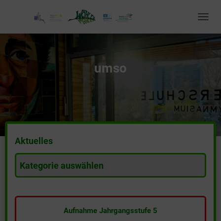
TOGGL
NAVIG
umso
Aktuelles
A
k
t
u
e
Aufnahme Jahrgangsstufe 5
l