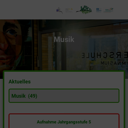
Musik
Aktuelles
A
k
t
u
e
Aufnahme Jahrgangsstufe 5
l