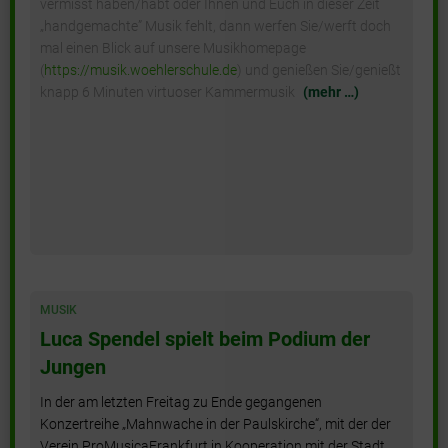
vermisst haben/habt oder Ihnen und Euch in dieser Zeit
„handgemachte” Musik fehlt, dann werfen Sie/werft doch
mal einen Blick auf unsere Musikhomepage
(
https://musik.woehlerschule.de
) und genießen Sie/genießt
knapp 6 Minuten virtuoser Kammermusik
(mehr …)
MUSIK
Luca Spendel spielt beim Podium der
Jungen
In der am letzten Freitag zu Ende gegangenen
Konzertreihe „Mahnwache in der Paulskirche“, mit der der
Verein ProMusicaFrankfurt in Kooperation mit der Stadt