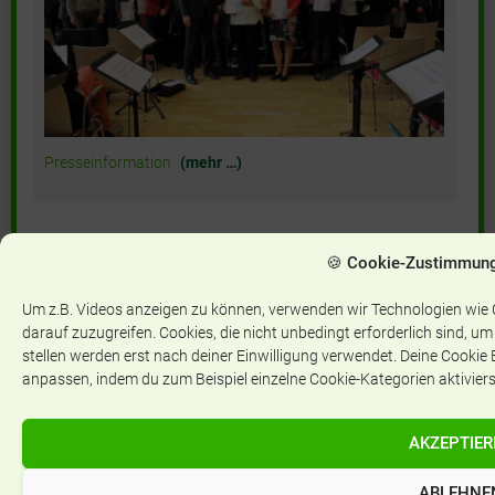
Presseinformation
(mehr …)
🍪 Cookie-Zustimmung
MUSIK
Pavillon-Eröffnung mit OB Feldmann
Um z.B. Videos anzeigen zu können, verwenden wir Technologien wie
darauf zuzugreifen. Cookies, die nicht unbedingt erforderlich sind, u
stellen werden erst nach deiner Einwilligung verwendet. Deine Cookie E
anpassen, indem du zum Beispiel einzelne Cookie-Kategorien aktivierst
AKZEPTIER
Bei
ABLEHNE