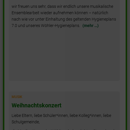
wir freuen uns sehr, dass wir endlich unsere musikalische
Ensemblearbeit wieder aufnehmen können – natürlich
nach wie vor unter Einhaltung des geltenden Hygieneplans
7.0 und unseres Wöhler-Hygieneplans.
(mehr …)
Es gibt es wieder: das Gemeinschaftskonzert der
Frankfurter Schulen mit Schwerpunkt Musik im
Palmengarten – und die Wöhlerschule ist wieder einmal
mit dabei!
(mehr …)
MUSIK
Weihnachtskonzert
Liebe Eltern, liebe Schüler*innen, liebe Kolleg*innen, liebe
Schulgemeinde,