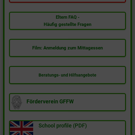
l
e
s
Eltern FAQ -
Häufig gestellte Fragen
Film: Anmeldung zum Mittagessen
Beratungs- und Hilfsangebote
Förderverein GFFW
School profile (PDF)